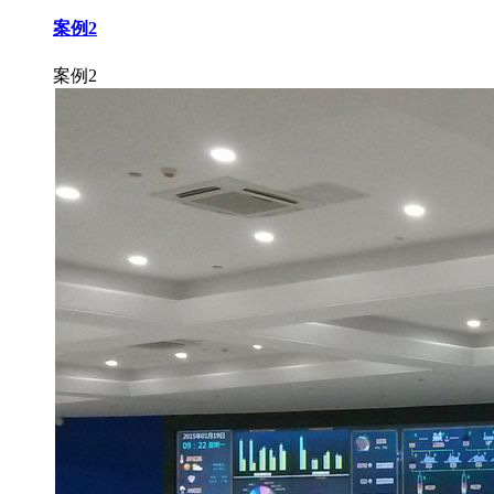
案例2
案例2