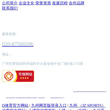
公司简介
企业文化
荣誉资质
发展历程
合作品牌
联系我们
九州（中国）jiuzhou·官方网页版
服务热线：
020-87566596
地址：
广州市萝岗区科学城科学大道绿地中央广场E栋2716室
版权所有：九州（中国）jiuzhou·官方网页版
粤ICP备2022062526号
网站建设：中企动力
广州
SEO标签
D体育官方网站
|
九州网页版登录入口
|
九州·（JZ SPORTS）