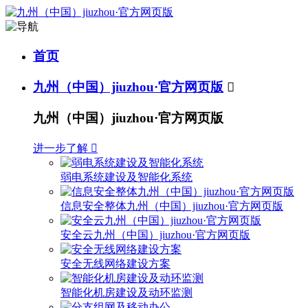
首页
九州（中国）jiuzhou·官方网页版

九州（中国）jiuzhou·官方网页版
进一步了解

弱电系统建设及智能化系统
信息安全整体九州（中国）jiuzhou·官方网页版
安全云九州（中国）jiuzhou·官方网页版
安全无线网络建设方案
智能化机房建设及动环监测