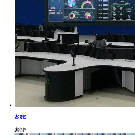
案例5
案例5