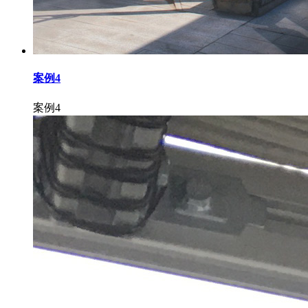
案例4
案例4