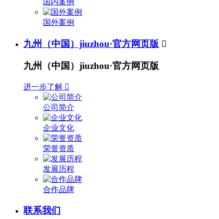
国内案例
国外案例
九州（中国）jiuzhou·官方网页版

九州（中国）jiuzhou·官方网页版
进一步了解

公司简介
企业文化
荣誉资质
发展历程
合作品牌
联系我们