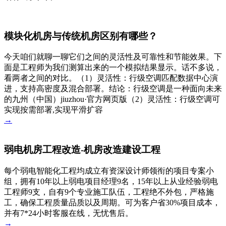
模块化机房与传统机房区别有哪些？
今天咱们就聊一聊它们之间的灵活性及可靠性和节能效果。下
面是工程师为我们测算出来的一个模拟结果显示。话不多说，
看两者之间的对比。（1）灵活性：行级空调匹配数据中心演
进，支持高密度及混合部署。结论：行级空调是一种面向未来
的九州（中国）jiuzhou·官方网页版（2）灵活性：行级空调可
实现按需部署,实现平滑扩容
→
弱电机房工程改造-机房改造建设工程
每个弱电智能化工程均成立有资深设计师领衔的项目专案小
组，拥有10年以上弱电项目经理9名，15年以上从业经验弱电
工程师9支，自有9个专业施工队伍，工程绝不外包，严格施
工，确保工程质量品质以及周期。可为客户省30%项目成本，
并有7*24小时客服在线，无忧售后。
→